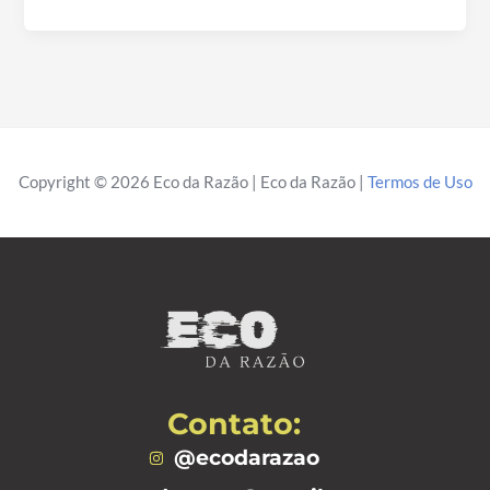
ac
h
el
nt
m
h
e
at
e
er
ail
ar
b
s
gr
es
e
o
A
a
t
o
p
m
k
p
Copyright © 2026 Eco da Razão | Eco da Razão |
Termos de Uso
Contato:
@ecodarazao