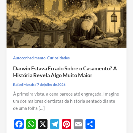
,
Autoconhecimento
Curiosidades
Darwin Estava Errado Sobre o Casamento? A
História Revela Algo Muito Maior
Rafael Morais
/
7 de julho de 2026
À primeira vista, a cena parece até engraçada. Imagine
um dos maiores cientistas da história sentado diante
de uma folha […]
F
W
X
T
Pi
E
S