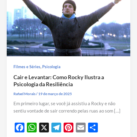
,
Filmes e Séries
Psicologia
Cair e Levantar: Como Rocky Ilustra a
Psicologia da Resiliência
Rafael Morais
/
19 de março de 2025
Em primeiro lugar, se você já assistiu a Rocky e não
sentiu vontade de sair correndo pelas ruas ao som […]
F
W
X
T
Pi
E
S