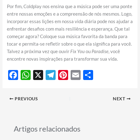
Por fim, Coldplay nos ensina que a música pode ser uma ponte
entre nossas emoções e a compreensão de nós mesmos. Logo,
incorporar essas lições em nossa vida diária pode nos ajudar a
enfrentar desafios com mais resiliência e esperança. Que tal
começar agora? Coloque sua música favorita da banda para
tocar e permita-se refletir sobre o que ela significa para você.
Talvez a próxima vez que ouvir
Fix You
ou
Paradise
, você
encontre novas inspirações para transformar sua vida.
F
W
X
T
Pi
E
S
ac
h
el
nt
m
h
e
at
e
er
ail
ar
PREVIOUS
NEXT
b
s
gr
es
e
o
A
a
t
o
p
m
Artigos relacionados
k
p