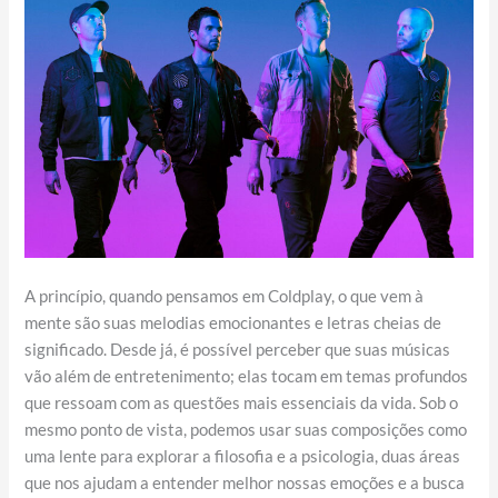
A princípio, quando pensamos em Coldplay, o que vem à
mente são suas melodias emocionantes e letras cheias de
significado. Desde já, é possível perceber que suas músicas
vão além de entretenimento; elas tocam em temas profundos
que ressoam com as questões mais essenciais da vida. Sob o
mesmo ponto de vista, podemos usar suas composições como
uma lente para explorar a filosofia e a psicologia, duas áreas
que nos ajudam a entender melhor nossas emoções e a busca