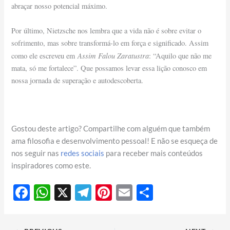
abraçar nosso potencial máximo.
Por último, Nietzsche nos lembra que a vida não é sobre evitar o
sofrimento, mas sobre transformá-lo em força e significado. Assim
Assim Falou Zaratustra
como ele escreveu em
: “Aquilo que não me
mata, só me fortalece”. Que possamos levar essa lição conosco em
nossa jornada de superação e autodescoberta.
Gostou deste artigo? Compartilhe com alguém que também
ama filosofia e desenvolvimento pessoal! E não se esqueça de
nos seguir nas
redes sociais
para receber mais conteúdos
inspiradores como este.
F
W
X
T
Pi
E
S
ac
h
el
nt
m
h
e
at
e
er
ail
ar