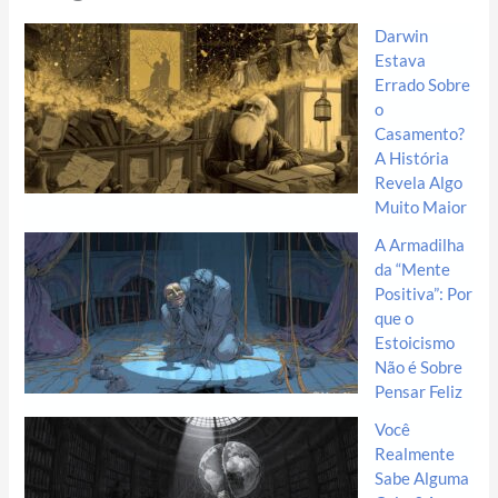
Darwin
Estava
Errado Sobre
o
Casamento?
A História
Revela Algo
Muito Maior
A Armadilha
da “Mente
Positiva”: Por
que o
Estoicismo
Não é Sobre
Pensar Feliz
Você
Realmente
Sabe Alguma