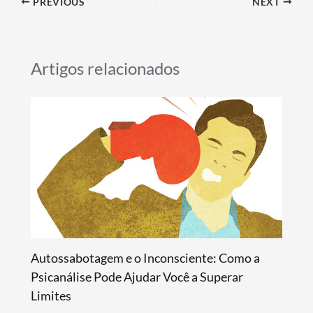
PREVIOUS
NEXT
b
s
gr
es
e
o
A
a
t
o
p
m
Artigos relacionados
k
p
Autossabotagem e o Inconsciente: Como a
Psicanálise Pode Ajudar Você a Superar
Limites