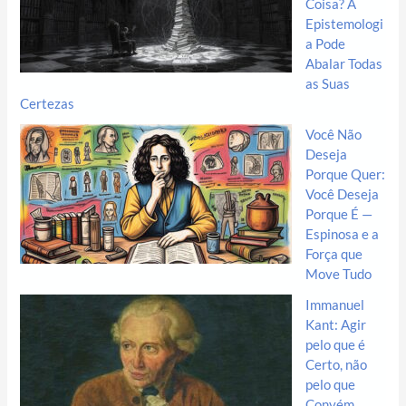
Coisa? A
Epistemologi
a Pode
Abalar Todas
as Suas
Certezas
Você Não
Deseja
Porque Quer:
Você Deseja
Porque É —
Espinosa e a
Força que
Move Tudo
Immanuel
Kant: Agir
pelo que é
Certo, não
pelo que
Convém