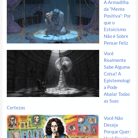
A Armadilha
da “Mente
Positiva”: Por
que o
Estoicismo
Não é Sobre
Pensar Feliz
Você
Realmente
Sabe Alguma
Coisa? A
Epistemologi
a Pode
Abalar Todas
as Suas
Certezas
Você Não
Deseja
Porque Quer: