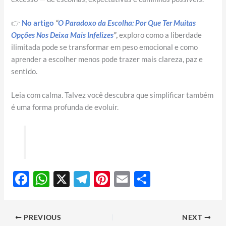
👉
No artigo
“
O Paradoxo da Escolha: Por Que Ter Muitas
Opções Nos Deixa Mais Infelizes
”
,
exploro como a liberdade
ilimitada pode se transformar em peso emocional e como
aprender a escolher menos pode trazer mais clareza, paz e
sentido.
Leia com calma. Talvez você descubra que simplificar também
é uma forma profunda de evoluir.
F
W
X
T
Pi
E
S
ac
h
el
nt
m
h
e
at
e
er
ail
ar
PREVIOUS
NEXT