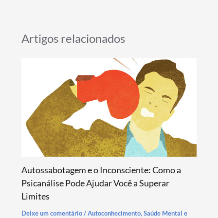
b
s
gr
es
e
o
A
a
t
o
p
m
Artigos relacionados
k
p
Autossabotagem e o Inconsciente: Como a
Psicanálise Pode Ajudar Você a Superar
Limites
Deixe um comentário
/
Autoconhecimento
,
Saúde Mental e